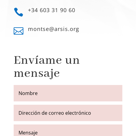
+34 603 31 90 60

montse@arsis.org

Envíame un
mensaje