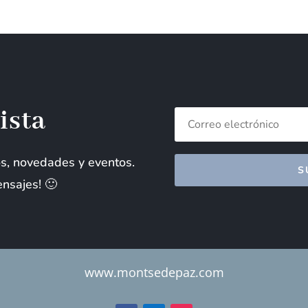
ista
ros, novedades y eventos.
S
nsajes! 🙂
www.montsedepaz.com