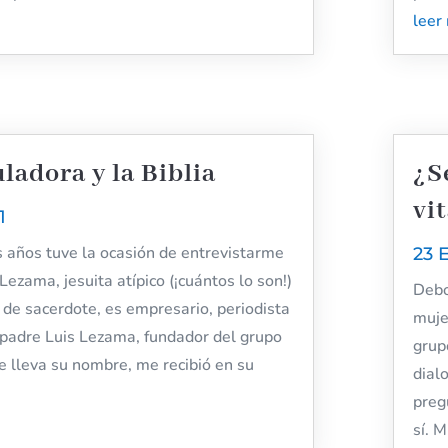
leer
uladora y la Biblia
¿S
vi
1
años tuve la ocasión de entrevistarme
23 
Lezama, jesuita atípico (¡cuántos lo son!)
Debo
de sacerdote, es empresario, periodista
muje
l padre Luis Lezama, fundador del grupo
grup
e lleva su nombre, me recibió en su
dial
preg
sí. M