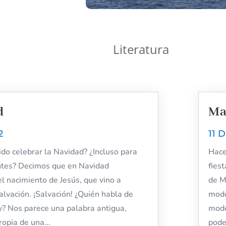
Literatura
d
Ma
2
11 
ido celebrar la Navidad? ¿Incluso para
Hace
ntes? Decimos que en Navidad
fies
l nacimiento de Jesús, que vino a
de M
alvación. ¡Salvación! ¿Quién habla de
modo
y? Nos parece una palabra antigua,
mode
opia de una...
pode