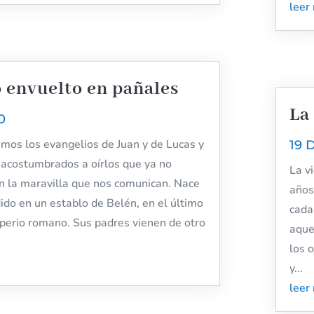
leer
 envuelto en pañales
La
0
mos los evangelios de Juan y de Lucas y
19 
acostumbrados a oírlos que ya no
La v
 la maravilla que nos comunican. Nace
años
dido en un establo de Belén, en el último
cada
mperio romano. Sus padres vienen de otro
aquej
los 
y...
leer