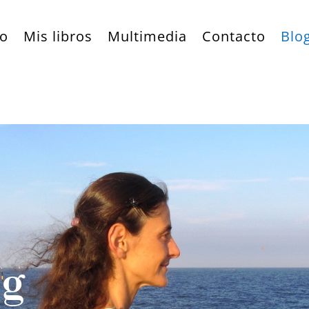
io
Mis libros
Multimedia
Contacto
Blo
og