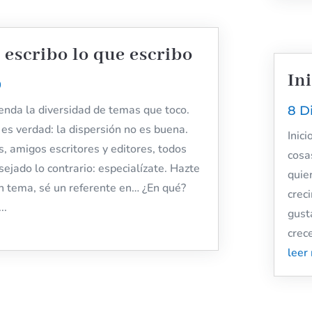
 escribo lo que escribo
In
0
enda la diversidad de temas que toco.
8 D
 es verdad: la dispersión no es buena.
Inic
, amigos escritores y editores, todos
cosa
ejado lo contrario: especialízate. Hazte
quie
n tema, sé un referente en… ¿En qué?
crec
..
gust
crec
leer