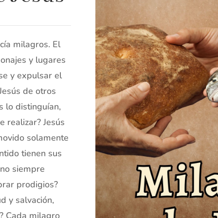
cía milagros. El
onajes y lugares
se y expulsar el
 Jesús de otros
lo distinguían,
e realizar? Jesús
 movido solamente
ntido tienen sus
 no siempre
brar prodigios?
d y salvación,
? Cada milagro